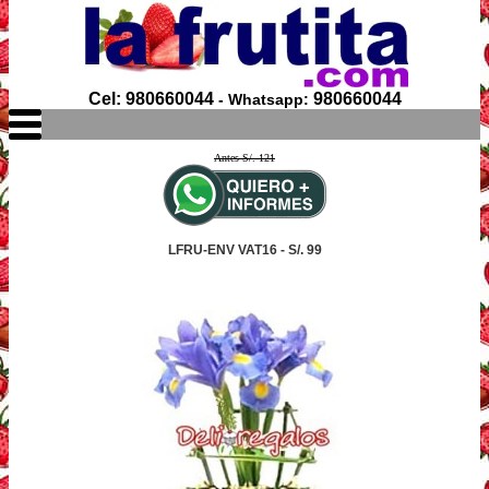
Cel: 980660044
980660044
- Whatsapp:
Antes S/. 121
LFRU-ENV VAT16 - S/. 99