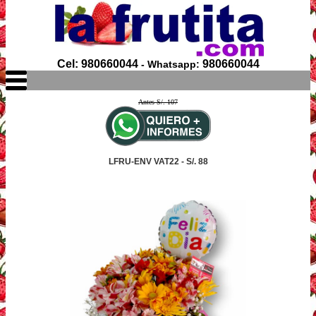
Cel: 980660044
980660044
- Whatsapp:
Antes S/. 107
LFRU-ENV VAT22 - S/. 88