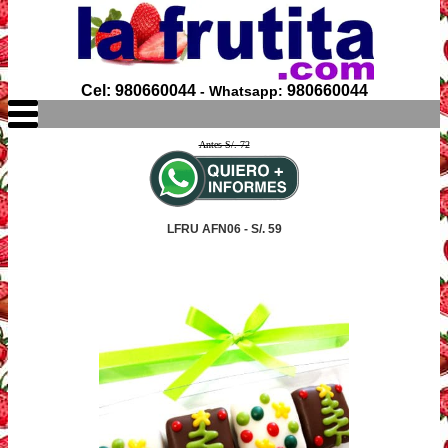
Cel: 980660044
980660044
- Whatsapp:
Antes S/. 72
LFRU AFN06 - S/. 59