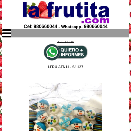
Cel: 980660044
980660044
- Whatsapp:
Antes S/. 155
LFRU AFN11 - S/. 127