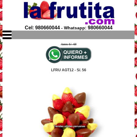
Cel: 980660044
980660044
- Whatsapp:
Antes S/. 69
LFRU AGT12 - S/. 56