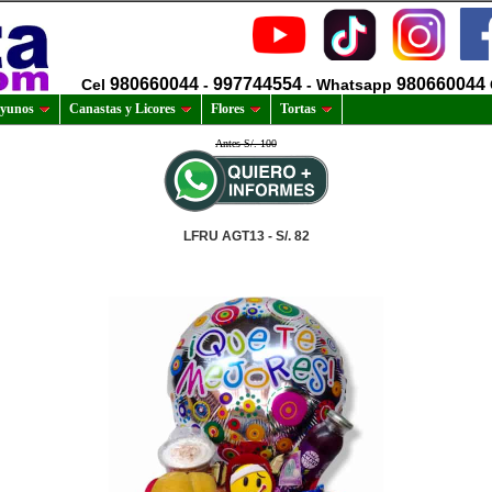
980660044
997744554
980660044
Cel
-
- Whatsapp
yunos
Canastas y Licores
Flores
Tortas
Antes S/. 100
LFRU AGT13 - S/. 82