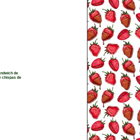
sandwich de
e chispas de