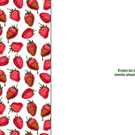
Especial p
lomito ahum