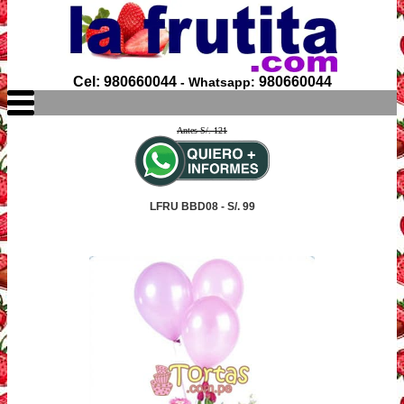
Cel: 980660044
980660044
- Whatsapp:
Antes S/. 121
LFRU BBD08 - S/. 99