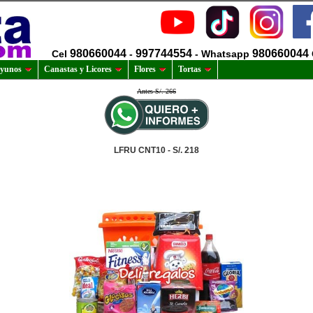
980660044
997744554
980660044
Cel
-
- Whatsapp
yunos
Canastas y Licores
Flores
Tortas
Antes S/. 266
LFRU CNT10 - S/. 218