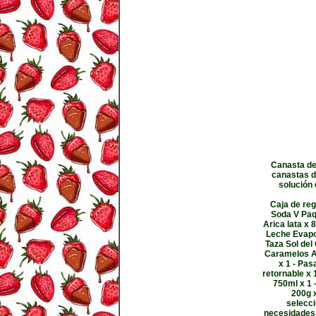
Canasta de 
canastas de
solución
Caja de reg
Soda V Paq
Arica lata x 
Leche Evapor
Taza Sol del
Caramelos Ar
x 1 - Pas
retornable x
750ml x 1 
200g x
selecci
necesidades 