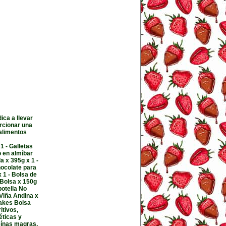
ica a llevar
orcionar una
alimentos
1 - Galletas
 en almíbar
a x 395g x 1 -
hocolate para
 1 - Bolsa de
 Bolsa x 150g
botella No
Viña Andina x
lakes Bolsa
itivos,
éticas y
eínas magras,