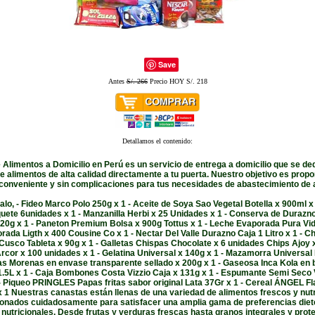
Save
Antes
S/. 266
Precio HOY S/. 218
Detallamos el contenido:
Alimentos a Domicilio en Perú es un servicio de entrega a domicilio que se ded
 alimentos de alta calidad directamente a tu puerta. Nuestro objetivo es prop
 conveniente y sin complicaciones para tus necesidades de abastecimiento de 
alo, - Fideo Marco Polo 250g x 1 - Aceite de Soya Sao Vegetal Botella x 900ml x 
uete 6unidades x 1 - Manzanilla Herbi x 25 Unidades x 1 - Conserva de Durazno
820g x 1 - Paneton Premium Bolsa x 900g Tottus x 1 - Leche Evaporada Pura Vid
ada Ligth x 400 Cousine Co x 1 - Nectar Del Valle Durazno Caja 1 Litro x 1 - C
 Cusco Tableta x 90g x 1 - Galletas Chispas Chocolate x 6 unidades Chips Ajoy x
cor x 100 unidades x 1 - Gelatina Universal x 140g x 1 - Mazamorra Universal
as Morenas en envase transparente sellado x 200g x 1 - Gaseosa Inca Kola en 
 1.5L x 1 - Caja Bombones Costa Vizzio Caja x 131g x 1 - Espumante Semi Seco 
- Piqueo PRINGLES Papas fritas sabor original Lata 37Gr x 1 - Cereal ÁNGEL F
 1 Nuestras canastas están llenas de una variedad de alimentos frescos y nutr
onados cuidadosamente para satisfacer una amplia gama de preferencias diet
nutricionales. Desde frutas y verduras frescas hasta granos integrales y prot