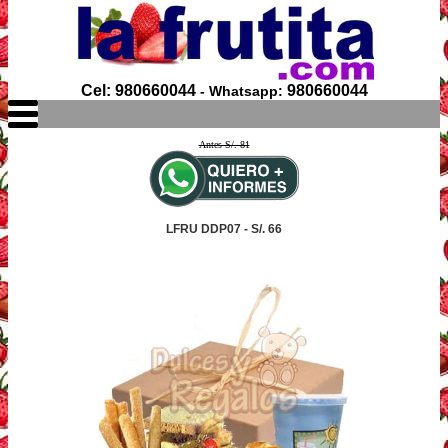
Cel: 980660044
980660044
- Whatsapp:
Antes S/. 81
LFRU DDP07 - S/. 66