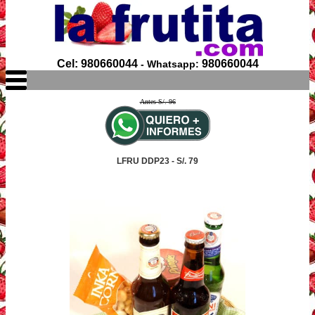
Cel: 980660044
980660044
- Whatsapp:
Antes S/. 96
LFRU DDP23 - S/. 79