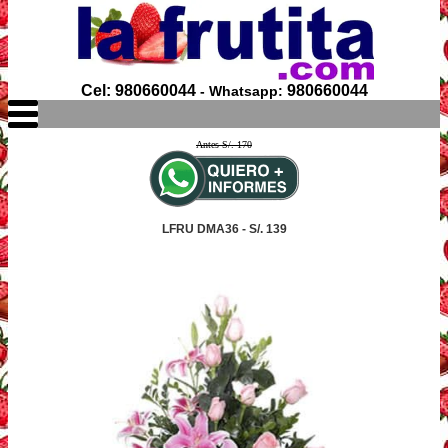
Cel: 980660044
980660044
- Whatsapp:
Antes S/. 170
LFRU DMA36 - S/. 139