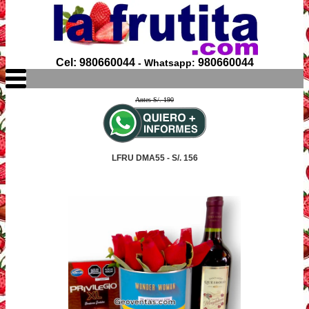
Cel: 980660044
980660044
- Whatsapp:
Antes S/. 190
LFRU DMA55 - S/. 156