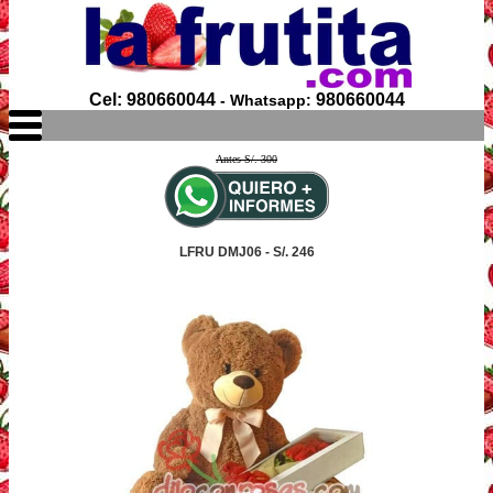
Cel: 980660044
980660044
- Whatsapp:
Antes S/. 300
LFRU DMJ06 - S/. 246