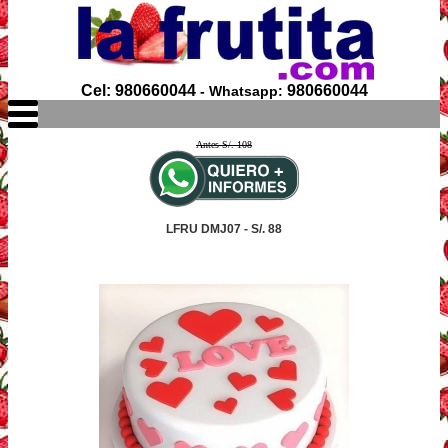
Cel: 980660044
980660044
- Whatsapp:
Antes S/. 108
LFRU DMJ07 - S/. 88