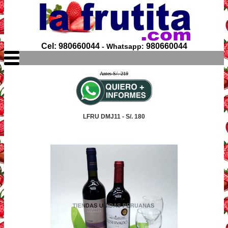
Cel: 980660044
980660044
- Whatsapp:
Antes S/. 219
LFRU DMJ11 - S/. 180