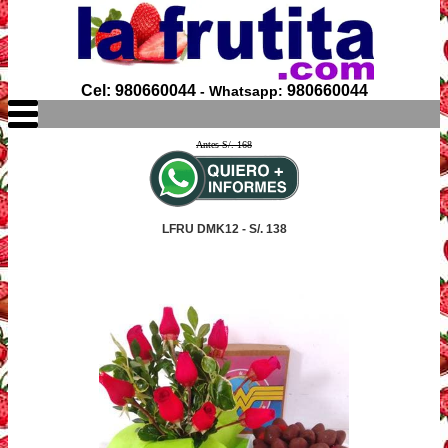
Cel: 980660044
980660044
- Whatsapp:
Antes S/. 168
LFRU DMK12 - S/. 138