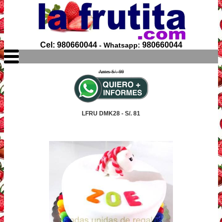
Cel: 980660044
980660044
- Whatsapp:
Antes S/. 99
LFRU DMK28 - S/. 81