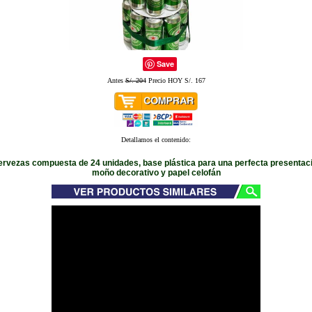
Save
Antes
S/. 204
Precio HOY S/. 167
Detallamos el contenido:
ervezas compuesta de 24 unidades, base plástica para una perfecta presentac
moño decorativo y papel celofán