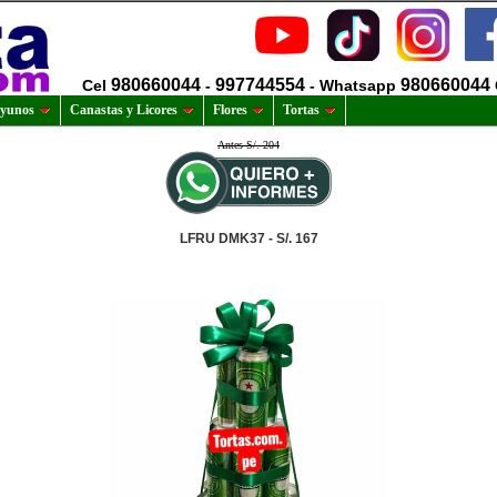
980660044
997744554
980660044
Cel
-
- Whatsapp
yunos
Canastas y Licores
Flores
Tortas
Antes S/. 204
LFRU DMK37 - S/. 167