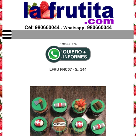
Cel: 980660044
980660044
- Whatsapp:
Antes S/. 176
LFRU FNC07 - S/. 144