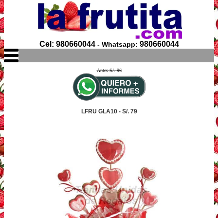
Cel: 980660044
980660044
- Whatsapp:
Antes S/. 96
LFRU GLA10 - S/. 79