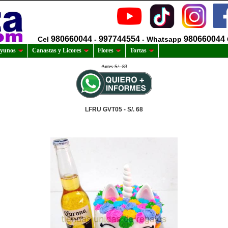
980660044
997744554
980660044
Cel
-
- Whatsapp
yunos
Canastas y Licores
Flores
Tortas
Antes S/. 83
LFRU GVT05 - S/. 68