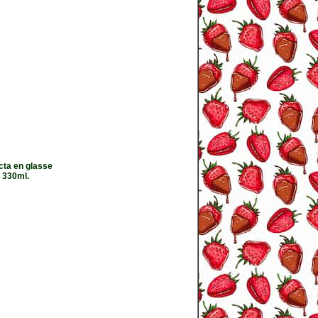
cta en glasse
 330ml.