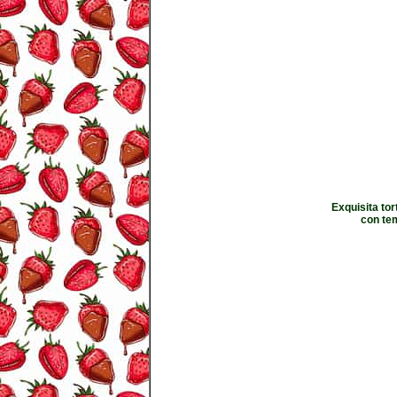
Exquisita to
con te