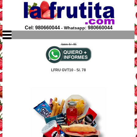
Cel: 980660044
980660044
- Whatsapp:
Antes S/. 95
LFRU GVT10 - S/. 78