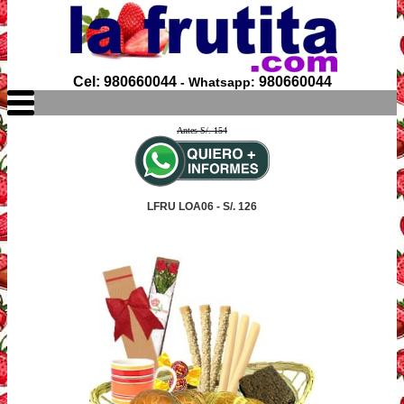
Cel: 980660044
980660044
- Whatsapp:
Antes S/. 154
LFRU LOA06 - S/. 126