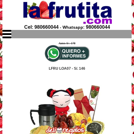
Cel: 980660044
980660044
- Whatsapp:
Antes S/. 178
LFRU LOA07 - S/. 146