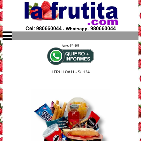
Cel: 980660044
980660044
- Whatsapp:
Antes S/. 163
LFRU LOA11 - S/. 134