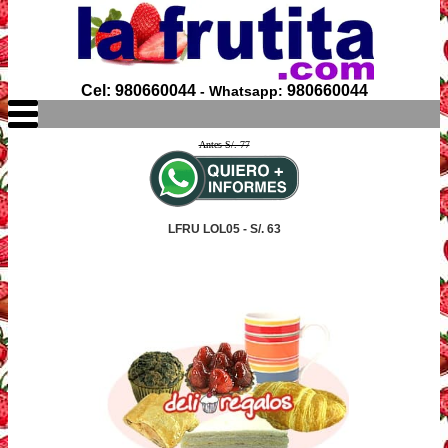
Cel: 980660044
980660044
- Whatsapp:
Antes S/. 77
LFRU LOL05 - S/. 63