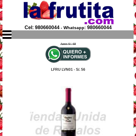
Cel: 980660044
980660044
- Whatsapp:
Antes S/. 68
LFRU LVN01 - S/. 56