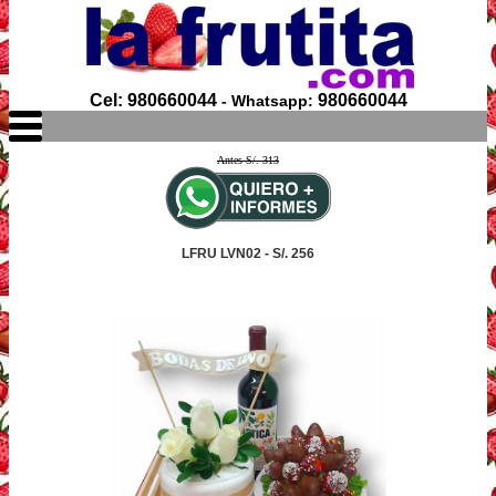
Cel: 980660044
980660044
- Whatsapp:
Antes S/. 313
LFRU LVN02 - S/. 256