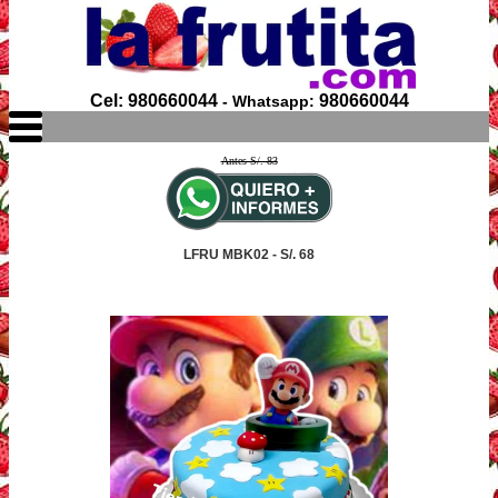
Cel: 980660044
980660044
- Whatsapp:
Antes S/. 83
LFRU MBK02 - S/. 68