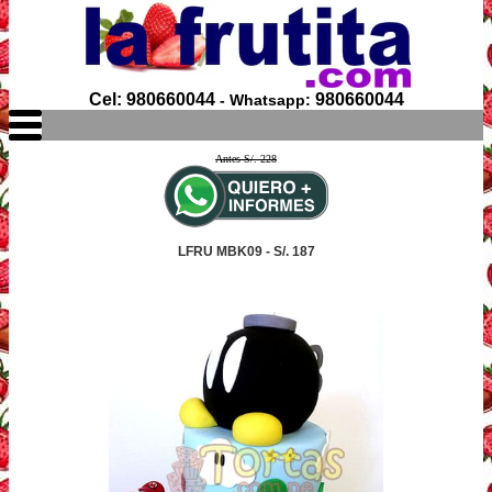
Cel: 980660044
980660044
- Whatsapp:
Antes S/. 228
LFRU MBK09 - S/. 187