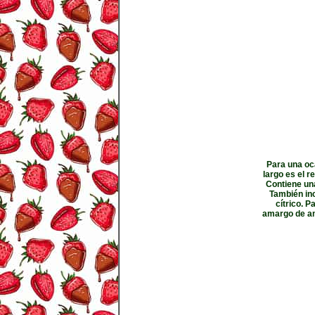
Para una oc
largo es el r
Contiene una
También inc
cítrico. P
amargo de ang