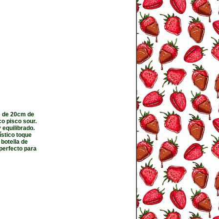
e de 20cm de
co pisco sour.
 equilibrado.
ístico toque
 botella de
 perfecto para