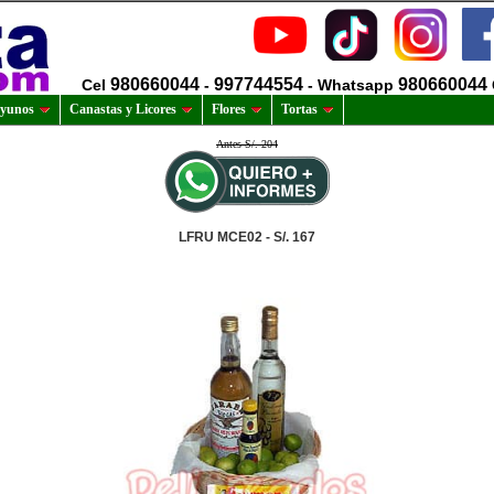
980660044
997744554
980660044
Cel
-
- Whatsapp
yunos
Canastas y Licores
Flores
Tortas
Antes S/. 204
LFRU MCE02 - S/. 167