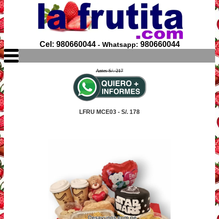
Cel: 980660044
980660044
- Whatsapp:
Antes S/. 217
LFRU MCE03 - S/. 178