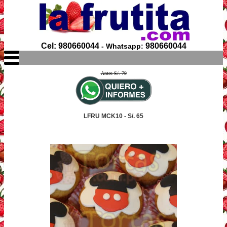
Cel: 980660044
980660044
- Whatsapp:
Antes S/. 79
LFRU MCK10 - S/. 65