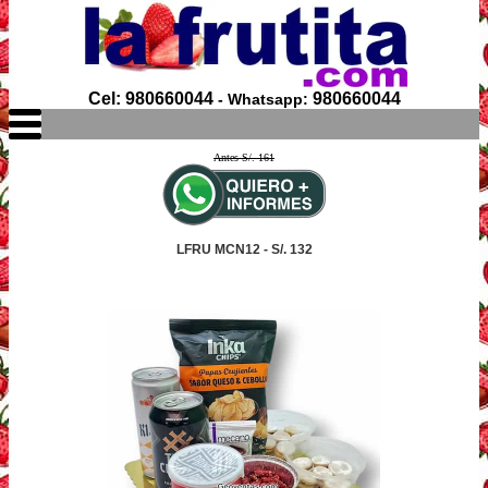
Cel: 980660044
980660044
- Whatsapp:
Antes S/. 161
LFRU MCN12 - S/. 132