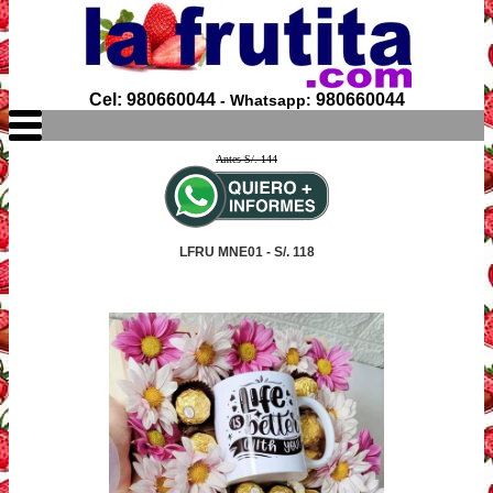
Cel: 980660044
980660044
- Whatsapp:
Antes S/. 144
LFRU MNE01 - S/. 118