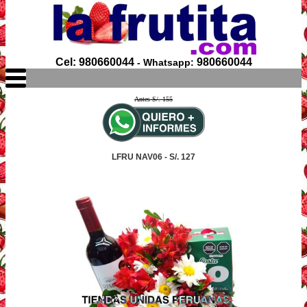
Cel: 980660044
980660044
- Whatsapp:
Antes S/. 155
LFRU NAV06 - S/. 127