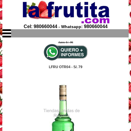
Cel: 980660044
980660044
- Whatsapp:
Antes S/. 96
LFRU OTR04 - S/. 79