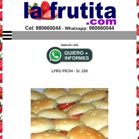
Cel: 980660044
980660044
- Whatsapp:
Antes S/. 122
LFRU PIC04 - S/. 100