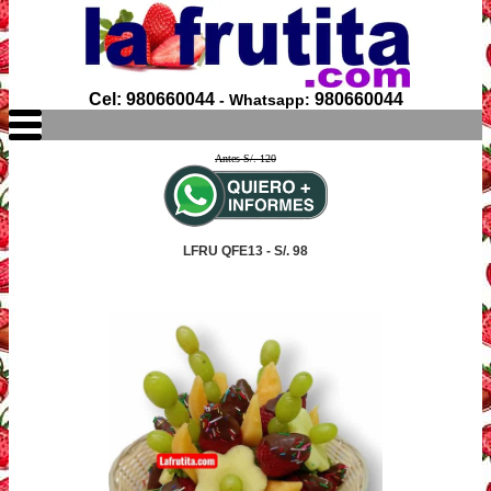
Cel: 980660044
980660044
- Whatsapp:
Antes S/. 120
LFRU QFE13 - S/. 98