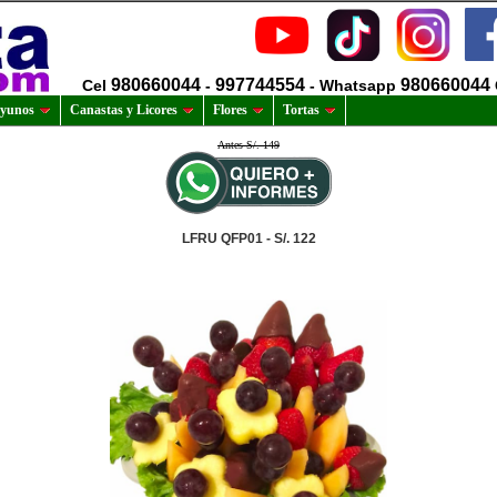
980660044
997744554
980660044
Cel
-
- Whatsapp
yunos
Canastas y Licores
Flores
Tortas
Antes S/. 149
LFRU QFP01 - S/. 122