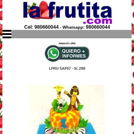
Cel: 980660044
980660044
- Whatsapp:
Antes S/. 363
LFRU SAF07 - S/. 298