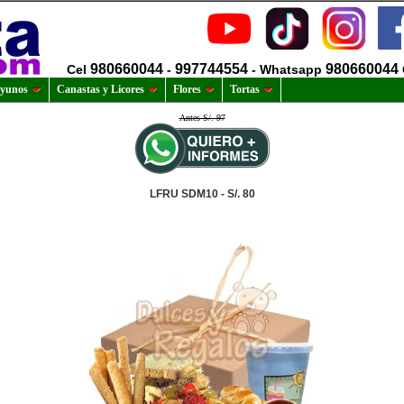
980660044
997744554
980660044
Cel
-
- Whatsapp
yunos
Canastas y Licores
Flores
Tortas
Antes S/. 97
LFRU SDM10 - S/. 80