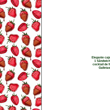
Elegante caj
1 Sándwich
cocktail de 
Galletas