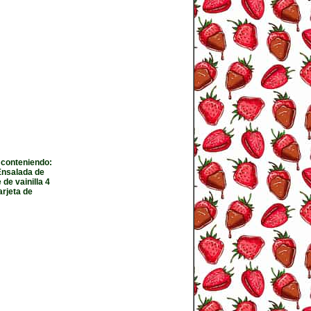
 conteniendo:
Ensalada de
de vainilla 4
arjeta de