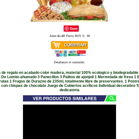
Save
Antes
S/. 97
Precio HOY S/. 80
Detallamos el contenido:
a de regalo en acabado color madera, material 100% ecologico y biodegradable
 De Lomito ahumado 3 Panecillos 3 Palitos de ajonjoli 1 Mermelada de fresa 1 
frutas 1 Frugos de Durazno de 235ml, totalmente libre de preservantes. 1 Postre 
 con chispas de chocolate Juego de Cubiertos acrílicos Individual decorativo T
dedicatoria