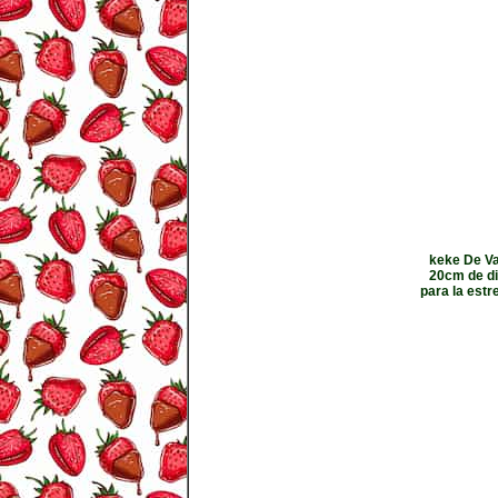
keke De Va
20cm de di
para la estr