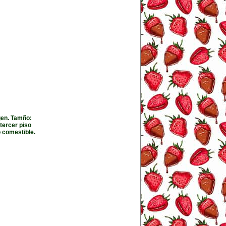
gen. Tamño:
tercer piso
o comestible.