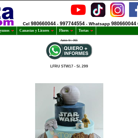
980660044
997744554
980660044
Cel
-
- Whatsapp
yunos
Canastas y Licores
Flores
Tortas
Antes S/. 365
LFRU STW17 - S/. 299