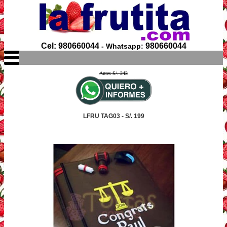
Cel: 980660044
980660044
- Whatsapp:
Antes S/. 243
LFRU TAG03 - S/. 199