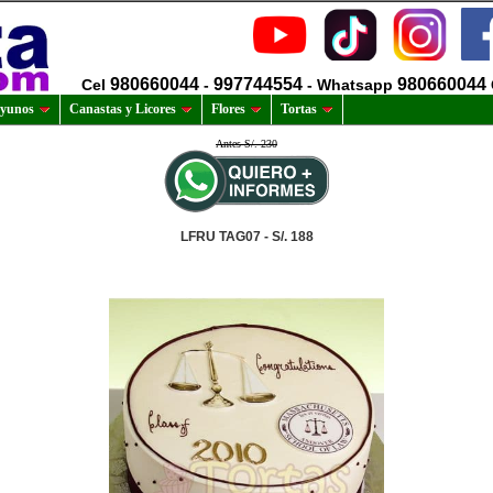
980660044
997744554
980660044
Cel
-
- Whatsapp
yunos
Canastas y Licores
Flores
Tortas
Antes S/. 230
LFRU TAG07 - S/. 188