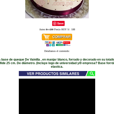
Save
Antes
S/. 230
Precio HOY S/. 188
Detallamos el contenido:
 base de queque De Vainilla , en manjar blanco, forrado y decorado en su tota
 Mide 25 cm. De diámetro. (Incluye logo de universidad y/0 empresa? Base forr
elastica.