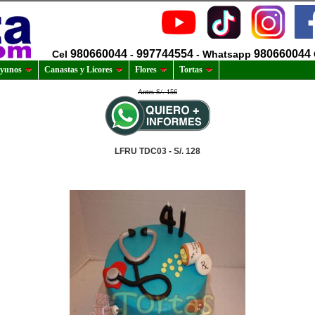
980660044
997744554
980660044
Cel
-
- Whatsapp
yunos
Canastas y Licores
Flores
Tortas
Antes S/. 156
LFRU TDC03 - S/. 128