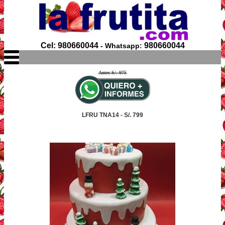
Cel: 980660044
980660044
- Whatsapp:
Antes S/. 975
LFRU TNA14 - S/. 799