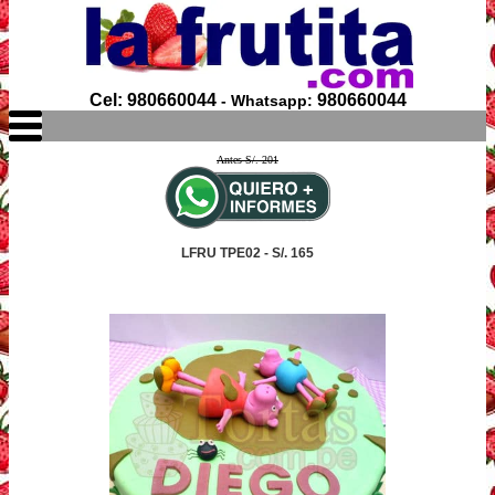
Cel: 980660044
980660044
- Whatsapp:
Antes S/. 201
LFRU TPE02 - S/. 165