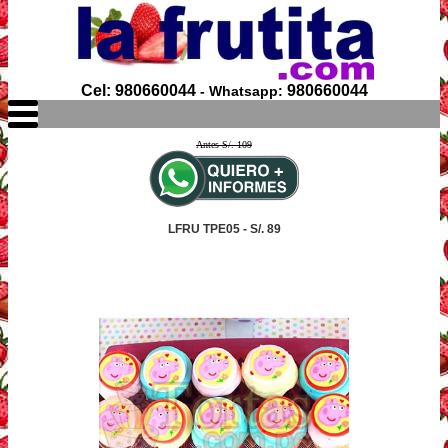
Cel: 980660044
980660044
- Whatsapp:
Antes S/. 109
LFRU TPE05 - S/. 89