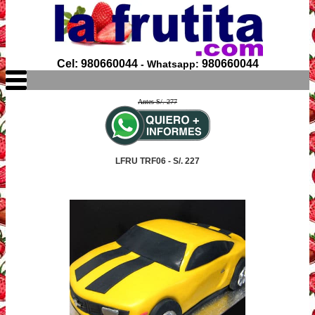
Cel: 980660044
980660044
- Whatsapp:
Antes S/. 277
LFRU TRF06 - S/. 227